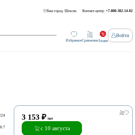
Ваш город:
Шексна
Контакт-центр:
+7-800-302-14-02
Войти
Избранное
Сравнение
Акции
3 153
₽
224
/шт
0.7
с 10 августа