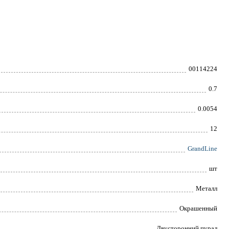
00114224
0.7
0.0054
12
GrandLine
шт
Металл
Окрашенный
Двусторонний пурал