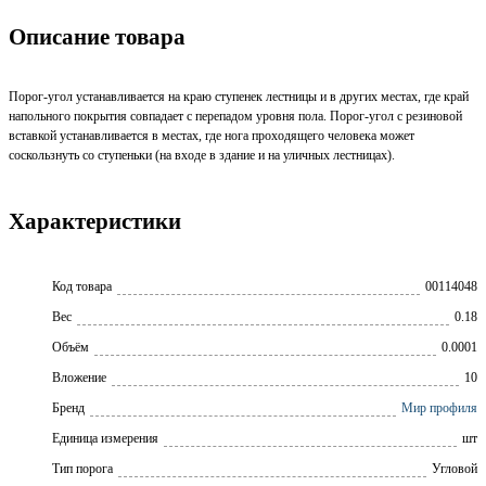
Описание товара
Порог-угол устанавливается на краю ступенек лестницы и в других местах, где край
напольного покрытия совпадает с перепадом уровня пола. Порог-угол с резиновой
вставкой устанавливается в местах, где нога проходящего человека может
соскользнуть со ступеньки (на входе в здание и на уличных лестницах).
Характеристики
Код товара
00114048
Вес
0.18
Объём
0.0001
Вложение
10
Бренд
Мир профиля
Единица измерения
шт
Тип порога
Угловой