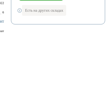
022
Есть на других складах
6
ОНТ
шт