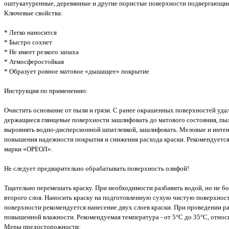
оштукатуренные, деревянные и другие пористые поверхности подвергающи
Ключевые свойства:
* Легко наносится
* Быстро сохнет
* Не имеет резкого запаха
* Атмосферостойкая
* Образует ровное матовое «дышащее» покрытие
Инструкция по применению:
Очистить основание от пыли и грязи. С ранее окрашенных поверхностей уда
держащиеся глянцевые поверхности зашлифовать до матового состояния, пыл
выровнять водно-дисперсионной шпатлевкой, зашлифовать. Меловые и инте
повышения надежности покрытия и снижения расхода краски. Рекомендуется
марки «ОРЕОЛ».
Не следует предварительно обрабатывать поверхность олифой!
Тщательно перемешать краску. При необходимости разбавить водой, но не бо
второго слоя. Наносить краску на подготовленную сухую чистую поверхнос
поверхности рекомендуется нанесение двух слоев краски. При проведении р
повышенной влажности. Рекомендуемая температура - от 5°С до 35°С, относ
Меры предосторожности: