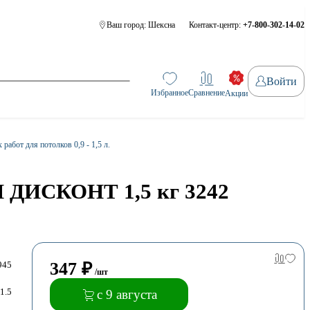
Ваш город:
Шексна
Контакт-центр:
+7-800-302-14-02
Войти
Избранное
Сравнение
Акции
работ для потолков 0,9 - 1,5 л.
Л ДИСКОНТ 1,5 кг 3242
347
₽
945
/шт
1.5
с 9 августа