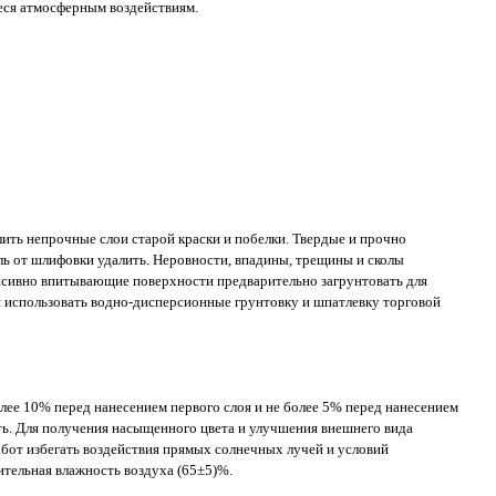
еся атмосферным воздействиям.
лить непрочные слои старой краски и побелки. Твердые и прочно
ь от шлифовки удалить. Неровности, впадины, трещины и сколы
нсивно впитывающие поверхности предварительно загрунтовать для
 использовать водно-дисперсионные грунтовку и шпатлевку торговой
лее 10% перед нанесением первого слоя и не более 5% перед нанесением
ть. Для получения насыщенного цвета и улучшения внешнего вида
абот избегать воздействия прямых солнечных лучей и условий
ительная влажность воздуха (65±5)%.