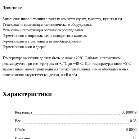
Применение
Заполнение швов и трещин в ванных комнатах саунах, туалетах, кухнях и т.д.
Установка и герметизация сантехнического оборудования
Установка и герметизация кухонного оборудования
Герметизация в морозильных и холодильных камерах
Герметизация и уплотнение в автомобилестроении
Герметизация окон и дверей
Температура нанесения должна быть не ниже +20°C. Работать с герметиком
рекомендуется при температурах от +5°C до +40°C. При температурах ниже +5°C
заделка швов может производиться только при условии, что на обрабатываемых
поверхностях отсутствует конденсат, иней и лёд.
Характеристики
Код товара
00100049
Вес
0.35
Объём
0.0006
Вложение
12