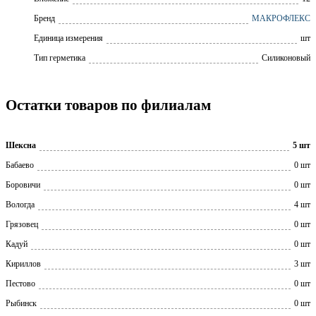
Бренд
МАКРОФЛЕКС
Единица измерения
шт
Тип герметика
Силиконовый
Остатки товаров по филиалам
Шексна
5 шт
Бабаево
0 шт
Боровичи
0 шт
Вологда
4 шт
Грязовец
0 шт
Кадуй
0 шт
Кириллов
3 шт
Пестово
0 шт
Рыбинск
0 шт