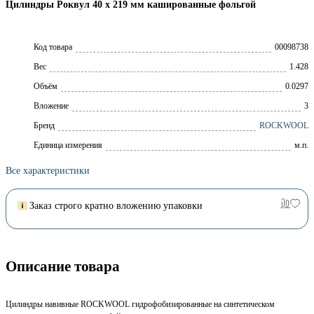
Цилиндры Роквул 40 x 219 мм кашированные фольгой
Код товара
00098738
Вес
1.428
Объём
0.0297
Вложение
3
Брeнд
ROCKWOOL
Единица измерения
м.п.
Все характеристики
Заказ строго кратно вложению упаковки
Описание товара
Цилиндры навивные ROCKWOOL гидрофобизированные на синтетическом