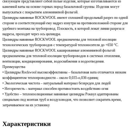
связующем представляют собой полые изделия, которые изготавливаются из
каменной ваты на основе горных пород базальтовой группы. Изделия могут
выпускаться с покрытием алюминиевой фольгой.
Цилиндры навивные ROCKWOOL имеют сплошной продольный разрез по одной
стороне и соответствующий ему надрез изнутри на противоположной стороне для
удобного монтажа на трубопровод. Плоскость, в которой лежат линии разреза и
надреза, проходит через ось цилиндра.
Цилиндры навивные ROCKWOOL предназначены для тепловой изоляции
технологических трубопроводов с температурой теплоносителя до +650 °С.
Цилиндры навивные ROCKWOOL кашированные алюминиевой фольгой
предназначены для тепловой изоляции трубопроводов в системах отопления,
вентиляции, кондиционирования, водоснабжения и водоотведения.
Преимущества
• Цилиндры Rockwool высокоэффективны – базальтовая вата отличается низким
коэффициентом теплопроводности – около 0,035-о,036 единиц
• Экологическая чистота – натуральный материал безвреден для людей
• Негорючесть – материал способен противостоять воздействию огня
• Удобство – теплоизоляционные навивные цилиндры Роквул адаптированы
специально под монтаж труб и воздуховодов, что позволяет сократить время,
затрачиваемое на их установку
Характеристики