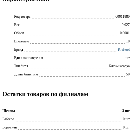
Код товара
00011880
Вес
0.027
Объём
0.0001
Вложение
10
Бренд
Kraftool
Единица измерения
шт
Тип биты
Ключ-насадка
Длина биты, мм
50
Остатки товаров по филиалам
Шексна
3 шт
Бабаево
0 шт
Боровичи
0 шт