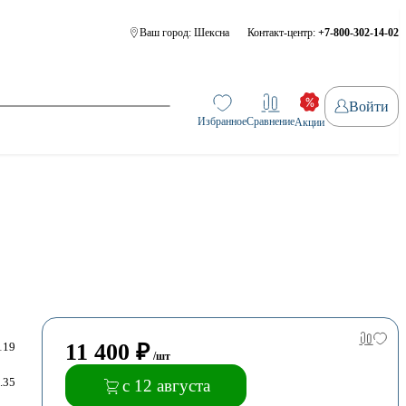
Ваш город:
Шексна
Контакт-центр:
+7-800-302-14-02
Войти
Избранное
Сравнение
Акции
11 400
₽
119
/шт
.35
с 12 августа