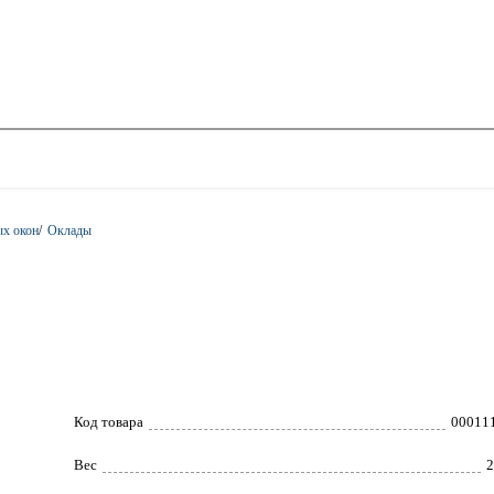
ых окон
/
Оклады
Код товара
00011
Вес
2