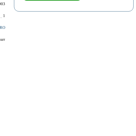
003
1
RO
шт