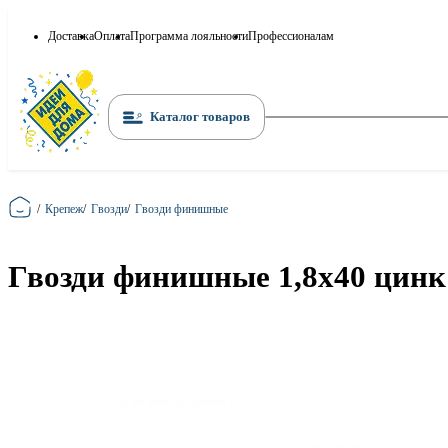
Доставка
Оплата
Программа лояльности
Профессионалам
Каталог товаров
Главная
/
Крепеж
/
Гвозди
/
Гвозди финишные
Гвозди финишные 1,8х40 цинк 