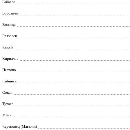
Бабаево
Боровичи
Вологда
Грязовец
Кадуй
Кириллов
Пестово
Рыбинск
Сокол
Тутаев
Углич
Череповец (Магазин)