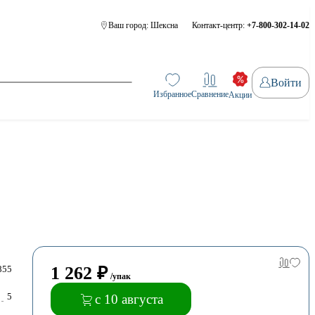
Ваш город:
Шексна
Контакт-центр:
+7-800-302-14-02
Войти
Избранное
Сравнение
Акции
1 262
₽
855
/упак
5
с 10 августа