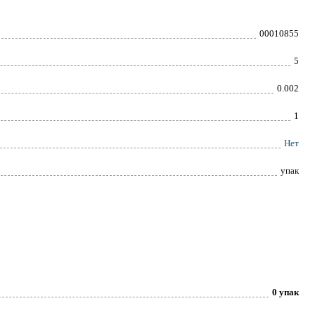
00010855
5
0.002
1
Нет
упак
0 упак