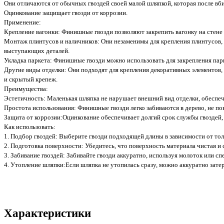
Они отличаются от обычных гвоздей своей малой шляпкой, которая после вби
Оцинкование защищает гвозди от коррозии.
Применение:
Крепление вагонки: Финишные гвозди позволяют закрепить вагонку на стене
Монтаж плинтусов и наличников: Они незаменимы для крепления плинтусов, 
выступающих деталей.
Укладка паркета: Финишные гвозди можно использовать для закрепления пар
Другие виды отделки: Они подходят для крепления декоративных элементов, 
и скрытый крепеж.
Преимущества:
Эстетичность: Маленькая шляпка не нарушает внешний вид отделки, обеспеч
Простота использования: Финишные гвозди легко забиваются в дерево, не по
Защита от коррозии:Оцинкование обеспечивает долгий срок службы гвоздей,
Как использовать:
1. Подбор гвоздей: Выберите гвозди подходящей длины в зависимости от то
2. Подготовка поверхности: Убедитесь, что поверхность материала чистая и 
3. Забивание гвоздей: Забивайте гвозди аккуратно, используя молоток или с
4. Утопление шляпки:Если шляпка не утопилась сразу, можно аккуратно зате
Характеристики