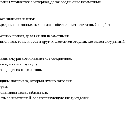
вания утопляется в материал, делая соединение незаметным.
 без видимых шляпок.
дверных и оконных наличников, обеспечивая эстетичный вид без
кетных планок, делая стыки незаметными.
штапиков, тонких реек и других элементов отделки, где важен аккуратный
ивая аккуратное и незаметное соединение.
вреждая его структуру.
 защищая их от ржавчины.
лщины материала, который нужно закрепить.
сухая.
пециальный гвоздозабиватель.
реть ее шпатлевкой, соответствующую цвету отделки.