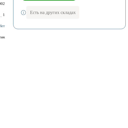
002
Есть на других складах
1
Нет
пак