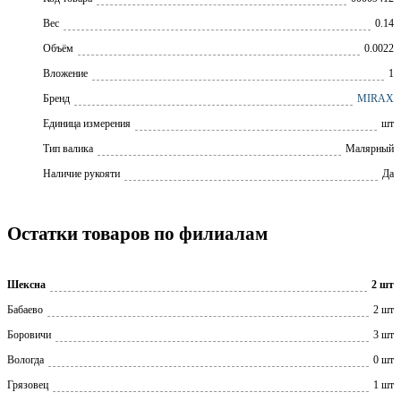
Вес
0.14
Объём
0.0022
Вложение
1
Бренд
MIRAX
Единица измерения
шт
Тип валика
Малярный
Наличие рукояти
Да
Остатки товаров по филиалам
Шексна
2 шт
Бабаево
2 шт
Боровичи
3 шт
Вологда
0 шт
Грязовец
1 шт