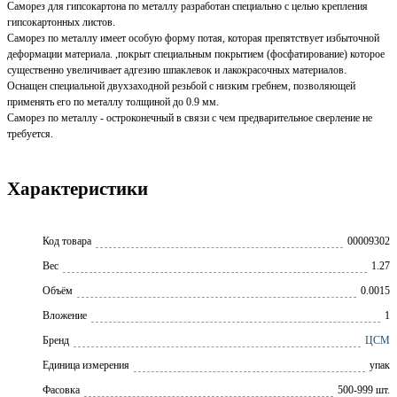
Саморез для гипсокартона по металлу разработан специально с целью крепления
гипсокартонных листов.
Саморез по металлу имеет особую форму потая, которая препятствует избыточной
деформации материала. ,покрыт специальным покрытием (фосфатирование) которое
существенно увеличивает адгезию шпаклевок и лакокрасочных материалов.
Оснащен специальной двухзаходной резьбой с низким гребнем, позволяющей
применять его по металлу толщиной до 0.9 мм.
Саморез по металлу - остроконечный в связи с чем предварительное сверление не
требуется.
Характеристики
Код товара
00009302
Вес
1.27
Объём
0.0015
Вложение
1
Бренд
ЦСМ
Единица измерения
упак
Фасовка
500-999 шт.