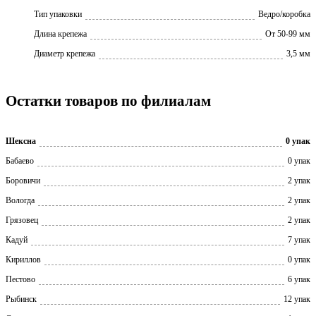
Тип упаковки
Ведро/коробка
Длина крепежа
От 50-99 мм
Диаметр крепежа
3,5 мм
Остатки товаров по филиалам
Шексна
0 упак
Бабаево
0 упак
Боровичи
2 упак
Вологда
2 упак
Грязовец
2 упак
Кадуй
7 упак
Кириллов
0 упак
Пестово
6 упак
Рыбинск
12 упак