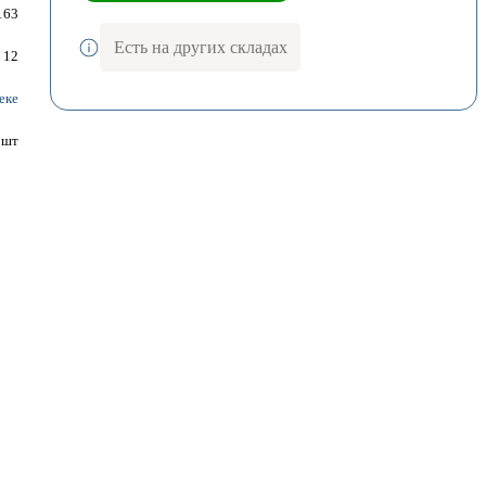
163
Есть на других складах
12
еке
шт