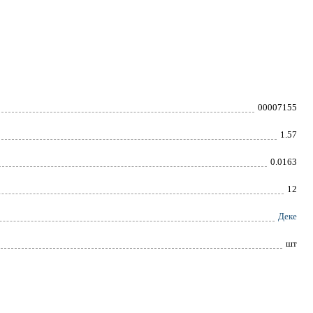
00007155
1.57
0.0163
12
Деке
шт