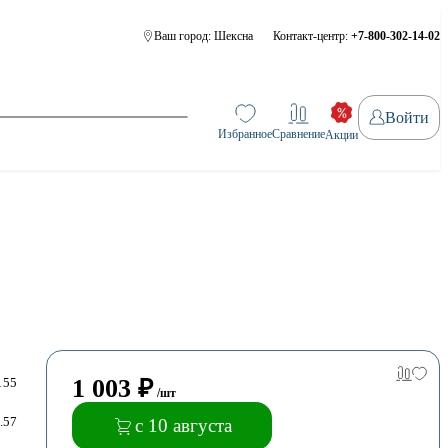
Ваш город:
Шексна
Контакт-центр:
+7-800-302-14-02
Войти
Избранное
Сравнение
Акции
1 003
₽
155
/шт
.57
с 10 августа