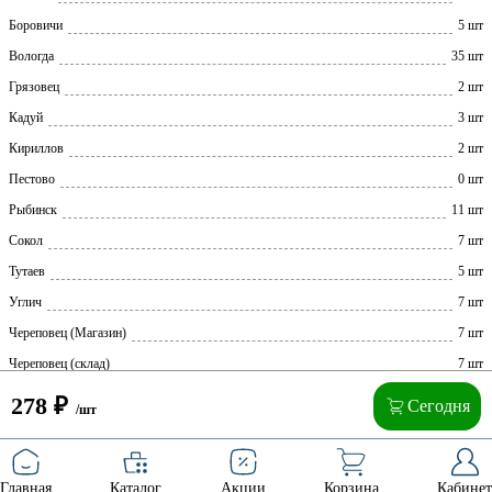
Боровичи
5 шт
Вологда
35 шт
Грязовец
2 шт
Кадуй
3 шт
Кириллов
2 шт
Пестово
0 шт
Рыбинск
11 шт
Сокол
7 шт
Тутаев
5 шт
Углич
7 шт
Череповец (Магазин)
7 шт
Череповец (склад)
7 шт
278
₽
Сегодня
/шт
Главная
Каталог
Акции
Корзина
Кабинет