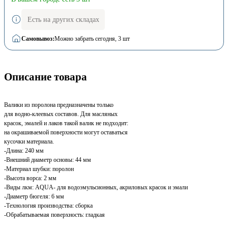
Есть на других складах
Самовывоз:
Можно забрать сегодня
, 3 шт
Описание товара
Валики из поролона предназначены только
для водно-клеевых составов. Для масляных
красок, эмалей и лаков такой валик не подходит:
на окрашиваемой поверхности могут оставаться
кусочки материала.
-Длина: 240 мм
-Внешний диаметр основы: 44 мм
-Материал шубки: поролон
-Высота ворса: 2 мм
-Виды лкм: AQUA- для водоэмульсионных, акриловых красок и эмали
-Диаметр бюгеля: 6 мм
-Технология производства: сборка
-Обрабатываемая поверхность: гладкая