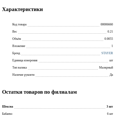
Характеристики
Код товара
00006660
Вес
0.21
Объём
0.0055
Вложение
1
Бренд
STAYER
Единица измерения
шт
Тип валика
Малярный
Наличие рукояти
Да
Остатки товаров по филиалам
Шексна
3 шт
Бабаево
6 шт