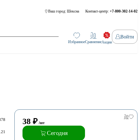
Ваш город:
Шексна
Контакт-центр:
+7-800-302-14-02
Войти
Избранное
Сравнение
Акции
38
₽
378
/шт
.21
Сегодня