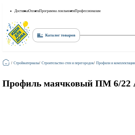
Доставка
Оплата
Программа лояльности
Профессионалам
Каталог товаров
Главная
/
Стройматериалы
/
Строительство стен и перегородок
/
Профили и комплектация
Профиль маячковый ПМ 6/22 А