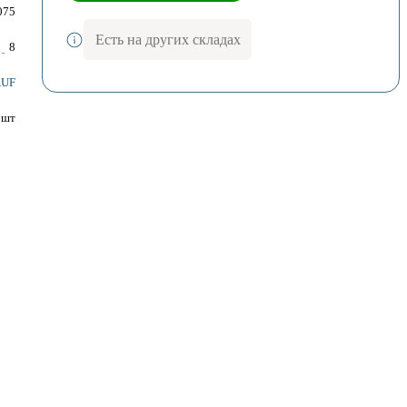
075
Есть на других складах
8
UF
шт