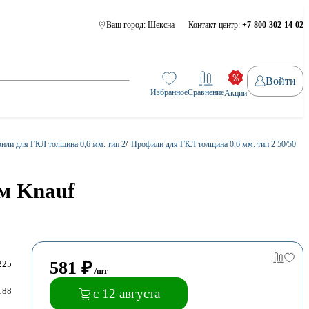
Ваш город:
Шексна
Контакт-центр:
+7-800-302-14-02
Войти
Избранное
Сравнение
Акции
или для ГКЛ толщина 0,6 мм. тип 2
/
Профили для ГКЛ толщина 0,6 мм. тип 2 50/50
м Knauf
581
₽
225
/шт
188
с 12 августа