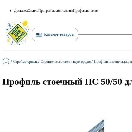
Доставка
Оплата
Программа лояльности
Профессионалам
Каталог товаров
Главная
/
Стройматериалы
/
Строительство стен и перегородок
/
Профили и комплектация
Профиль стоечный ПС 50/50 дл