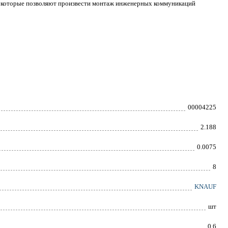
м, которые позволяют произвести монтаж инженерных коммуникаций
00004225
2.188
0.0075
8
KNAUF
шт
0,6