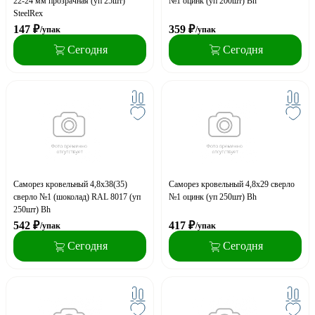
22-24 мм прозрачная (уп 25шт)
№1 оцинк (уп 200шт) Bh
SteelRex
147
₽
359
₽
/упак
/упак
Сегодня
Сегодня
Саморез кровельный 4,8x38(35)
Саморез кровельный 4,8x29 сверло
сверло №1 (шоколад) RAL 8017 (уп
№1 оцинк (уп 250шт) Bh
250шт) Bh
542
₽
417
₽
/упак
/упак
Сегодня
Сегодня