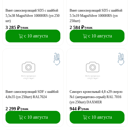
Винт самосверлящий SD5 c шайбой
Винт самосверлящий SD5 с шайбой
5,5х38 MagniSilver 1000HRS (уп 250
5.5x19 MagniSilver 1000HRS (уп
шт)
250шт)
3 285
₽
2 584
₽
/упак
/упак
с 10 августа
с 10 августа
Винт самосверлящий SDF с шайбой
Саморез кровельный 4,8 x29 сверло
4,8x35 (уп 250шт) RAL7024
№1 (антрацитово-серый) RAL 7016
(уп 250шт) DAXMER
2 299
₽
944
₽
/упак
/упак
с 10 августа
с 10 августа