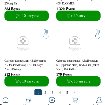
250шт) Bh
400) DAXMER
584
₽
1 320
₽
/упак
/упак
с 10 августа
с 10 августа
Саморез кровельный 4,8x19 сверло
Саморез кровельный 4,8x19 сверло
№2 (зелёный моx) RAL 6005 (уп
№2 (красное вино) RAL 3005 (пакет
70шт) Biskrep
50шт) DAXMER
212
₽
179
₽
/упак
/упак
с 10 августа
с 10 августа
<
1
2
3
4
5
>